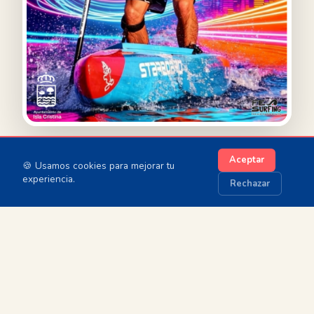
Aceptar
🍪 Usamos cookies para mejorar tu
experiencia.
Rechazar
ACTIVIDADES
UN UNIVERSO
SUP
COMPLETO